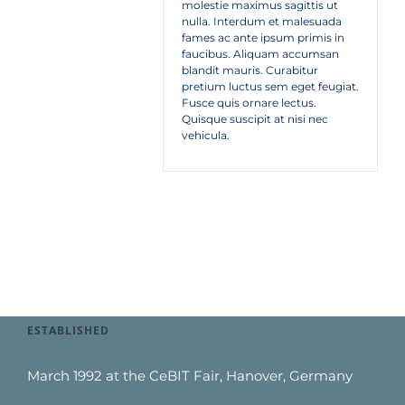
molestie maximus sagittis ut
nulla. Interdum et malesuada
fames ac ante ipsum primis in
faucibus. Aliquam accumsan
blandit mauris. Curabitur
pretium luctus sem eget feugiat.
Fusce quis ornare lectus.
Quisque suscipit at nisi nec
vehicula.
ESTABLISHED
March 1992 at the CeBIT Fair, Hanover, Germany