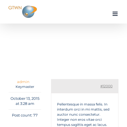
Skip
to
content
Home
Microsoft
Windows Mobile
Mauris sodales purus a dolor laoreet
Reply To: Mauris sodales purus a dolor laoreet
admin
#12000
Keymaster
October 13, 2015
at 3:28 am
Pellentesque in massa felis. In
interdum orci in mi mattis, sed
auctor nunc consectetur.
Post count: 77
Integer non eros vitae orci
tempus sagittis eget ac lacus.